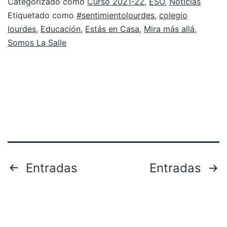
Categorizado como
Curso 2021-22
,
ESO
,
Noticias
Etiquetado como
#sentimientolourdes
,
colegio
lourdes
,
Educación
,
Estás en Casa
,
Mira más allá
,
Somos La Salle
Paginación
Entradas
Entradas
de
entradas