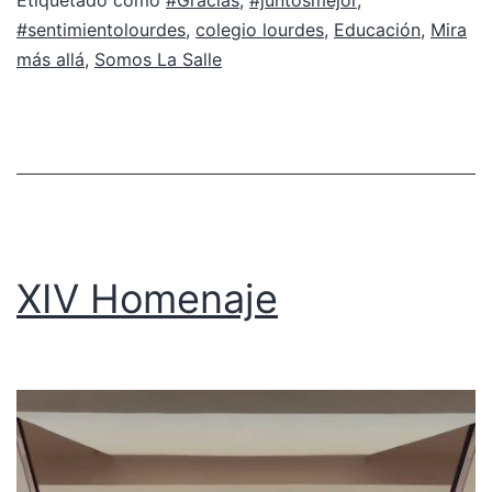
#sentimientolourdes
,
colegio lourdes
,
Educación
,
Mira
más allá
,
Somos La Salle
XIV Homenaje