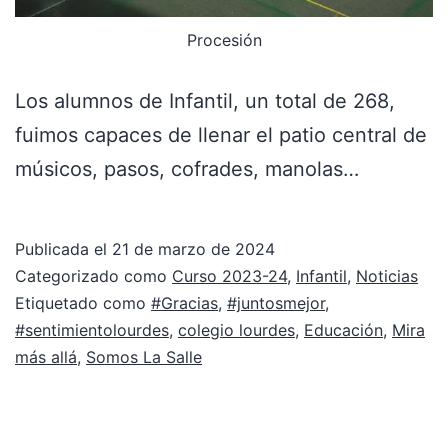
Procesión
Los alumnos de Infantil, un total de 268,
fuimos capaces de llenar el patio central de
músicos, pasos, cofrades, manolas…
Publicada el
21 de marzo de 2024
Categorizado como
Curso 2023-24
,
Infantil
,
Noticias
Etiquetado como
#Gracias
,
#juntosmejor
,
#sentimientolourdes
,
colegio lourdes
,
Educación
,
Mira
más allá
,
Somos La Salle