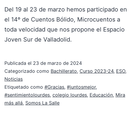
Del 19 al 23 de marzo hemos participado en
el 14º de Cuentos Bólido, Microcuentos a
toda velocidad que nos propone el Espacio
Joven Sur de Valladolid.
Publicada el
23 de marzo de 2024
Categorizado como
Bachillerato
,
Curso 2023-24
,
ESO
,
Noticias
Etiquetado como
#Gracias
,
#juntosmejor
,
#sentimientolourdes
,
colegio lourdes
,
Educación
,
Mira
más allá
,
Somos La Salle