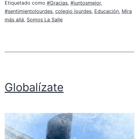
Etiquetado como
#Gracias
,
#juntosmejor
,
#sentimientolourdes
,
colegio lourdes
,
Educación
,
Mira
más allá
,
Somos La Salle
Globalízate