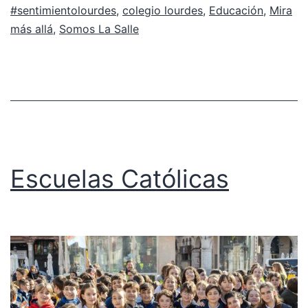
#sentimientolourdes
,
colegio lourdes
,
Educación
,
Mira
más allá
,
Somos La Salle
Escuelas Católicas