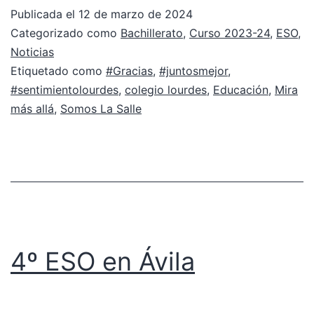
Publicada el
12 de marzo de 2024
Categorizado como
Bachillerato
,
Curso 2023-24
,
ESO
,
Noticias
Etiquetado como
#Gracias
,
#juntosmejor
,
#sentimientolourdes
,
colegio lourdes
,
Educación
,
Mira
más allá
,
Somos La Salle
4º ESO en Ávila