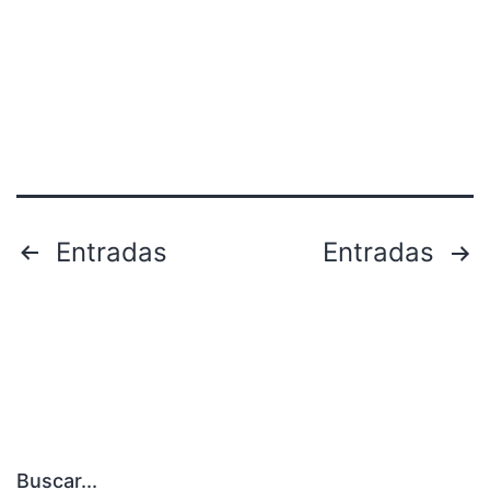
Paginación
Entradas
Entradas
de
entradas
Buscar...