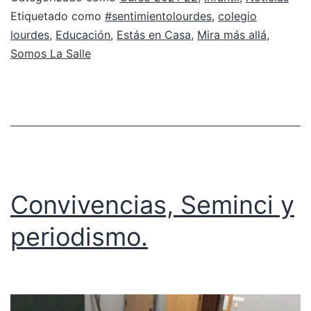
Etiquetado como
#sentimientolourdes
,
colegio
lourdes
,
Educación
,
Estás en Casa
,
Mira más allá
,
Somos La Salle
Convivencias, Seminci y
periodismo.