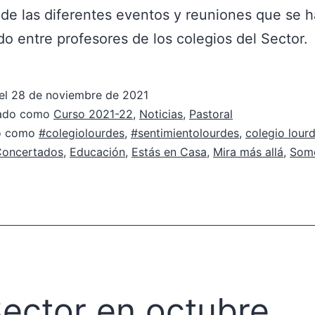
 de las diferentes eventos y reuniones que se 
o entre profesores de los colegios del Sector.
el
28 de noviembre de 2021
zado como
Curso 2021-22
,
Noticias
,
Pastoral
do como
#colegiolourdes
,
#sentimientolourdes
,
colegio lour
Concertados
,
Educación
,
Estás en Casa
,
Mira más allá
,
Somo
Sector en octubre