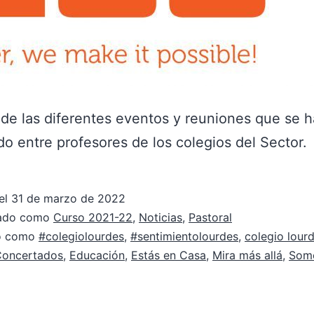
 de las diferentes eventos y reuniones que se 
o entre profesores de los colegios del Sector.
el
31 de marzo de 2022
zado como
Curso 2021-22
,
Noticias
,
Pastoral
do como
#colegiolourdes
,
#sentimientolourdes
,
colegio lour
Concertados
,
Educación
,
Estás en Casa
,
Mira más allá
,
Somo