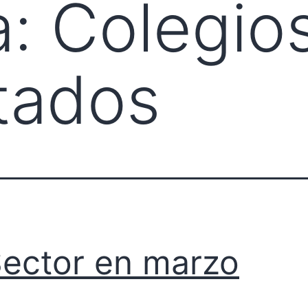
a:
Colegio
tados
Sector en marzo