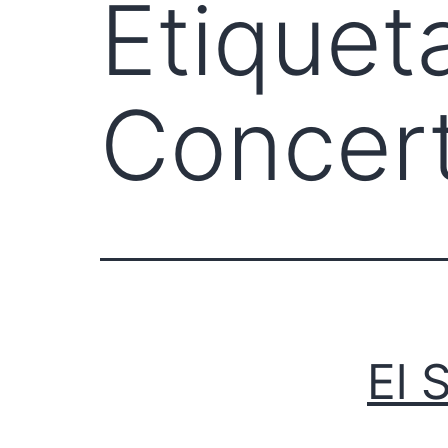
Etiquet
Concer
El 