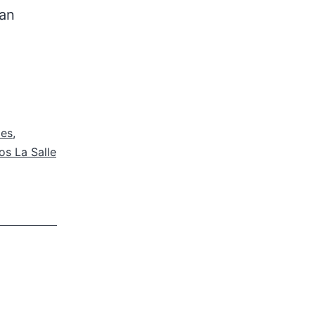
han
des
,
s La Salle