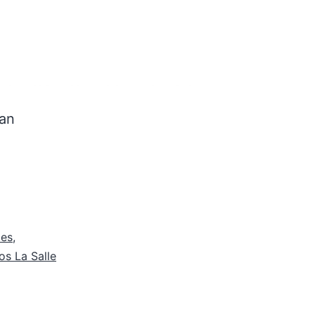
han
des
,
s La Salle