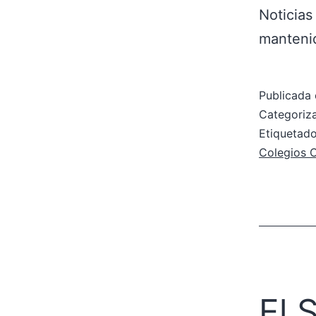
Noticias
mantenid
Publicada 
Categori
Etiqueta
Colegios 
El 