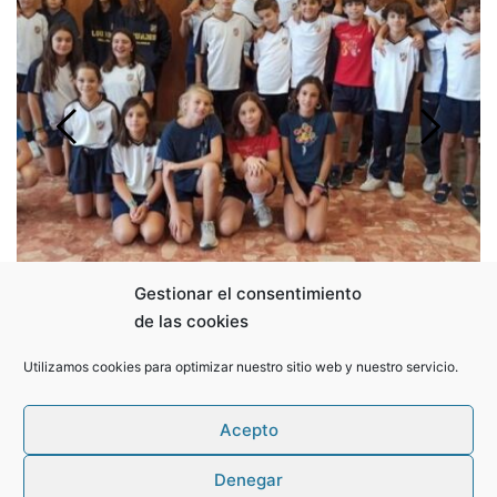
Gestionar el consentimiento
de las cookies
Utilizamos cookies para optimizar nuestro sitio web y nuestro servicio.
Conocerse, hacer grupo, volver a ver a los amigos... objetivo de 
Acepto
las convivencias del nuevo curso 22-23 "juntos mejor", todo ello 
regado con dinámicas de conocimiento, de trabajo en equipo y 
visualizaciones.
Denegar