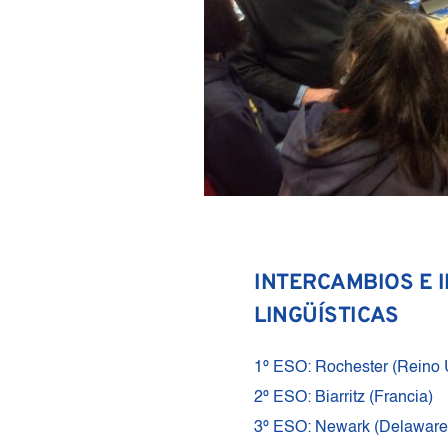
INTERCAMBIOS E 
LINGÜÍSTICAS
1º ESO: Rochester (Reino U
2º ESO: Biarritz (Francia)
3º ESO: Newark (Delaware