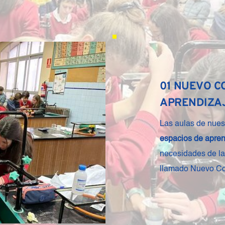
02 MARCO 
NCA es un marco p
propia, que presen
metodológica y ev
pleno a la educac
integral sus dimen
social o espiritual.