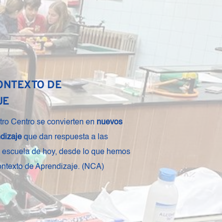
PEDAGÓGICO
edagógico y pastoral, con identidad 
ta 
una propuesta organizativa, 
aluativa clara
, que otorga sentido 
ión de la persona abordando de forma 
siones emocional, cognitiva, corporal, 