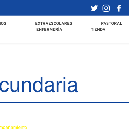
IOS
EXTRAESCOLARES
PASTORAL
ENFERMERÍA
TIENDA
cundaria
one para los alumnos un momento crucial en su proceso de mad
mpañamiento
 que los alumnos necesitan para enfrentarse a los 