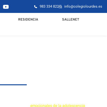
983 334 822
info@colegiolourdes.es
RESIDENCIA
SALLENET
uración y en la consolidación de su personalidad. 
cambios físicos y 
emocionales de la adolescencia
 y en 