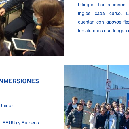
bilingüe. Los alumnos 
inglés cada curso. La
cuentan con 
apoyos fle
los alumnos que tengan d
INMERSIONES 
nido). 
, EEUU) y Burdeos 