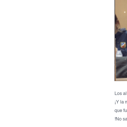
Los a
¡Y la
que f
!No sa