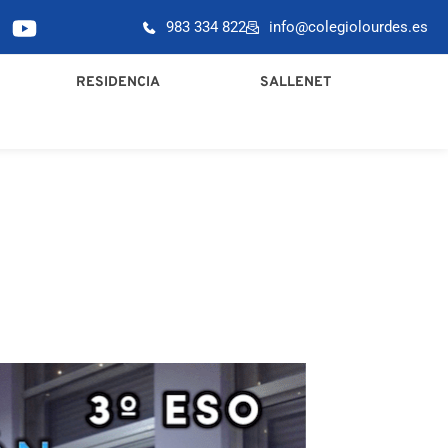
983 334 822
info@colegiolourdes.es
RESIDENCIA
SALLENET